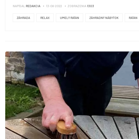
NAPÍSAL
REDAKCIA
13-08-2022
ZOBRAZENIA
1303
ZÁHRADA
RELAX
UMELÝ RATAN
ZÁHRADNÝ NÁBYTOK
RATAN