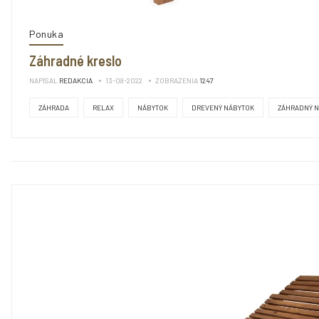
Ponuka
Záhradné kreslo
NAPÍSAL
REDAKCIA
13-08-2022
ZOBRAZENIA
1247
ZÁHRADA
RELAX
NÁBYTOK
DREVENÝ NÁBYTOK
ZÁHRADNÝ 