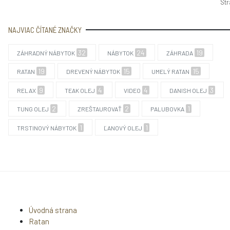
Str
NAJVIAC ČÍTANÉ ZNAČKY
32
24
19
ZÁHRADNÝ NÁBYTOK
NÁBYTOK
ZÁHRADA
19
15
15
RATAN
DREVENÝ NÁBYTOK
UMELÝ RATAN
9
4
4
3
RELAX
TEAK OLEJ
VIDEO
DANISH OLEJ
2
2
1
TUNG OLEJ
ZREŠTAUROVAŤ
PALUBOVKA
1
1
TRSTINOVÝ NÁBYTOK
ĽANOVÝ OLEJ
Úvodná strana
Ratan