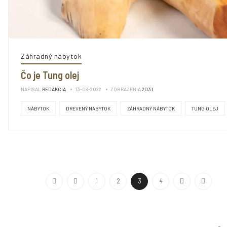
Záhradný nábytok
Čo je Tung olej
NAPÍSAL
REDAKCIA
13-08-2022
ZOBRAZENIA
2031
NÁBYTOK
DREVENÝ NÁBYTOK
ZÁHRADNÝ NÁBYTOK
TUNG OLEJ
1
2
3
4