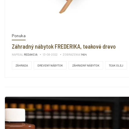
Ponuka
Záhradný nábytok FREDERIKA, teakové drevo
NAPÍSAL
REDAKCIA
13-08-2022
ZOBRAZENIA
1494
ZÁHRADA
DREVENÝ NÁBYTOK
ZÁHRADNÝ NÁBYTOK
TEAK OLEJ