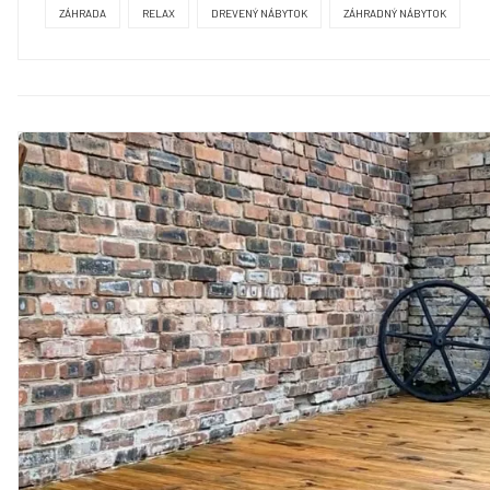
ZÁHRADA
RELAX
DREVENÝ NÁBYTOK
ZÁHRADNÝ NÁBYTOK