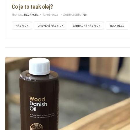
Čo je to teak olej?
NAPÍSAL
REDAKCIA
13-08-2022
ZOBRAZENIA
1788
NÁBYTOK
DREVENÝ NÁBYTOK
ZÁHRADNÝ NÁBYTOK
TEAK OLEJ