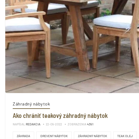
Záhradný nábytok
Ako chrániť teakový záhradný nábytok
NAPÍSAL
REDAKCIA
22-09-2022
ZOBRAZENIA
4391
ZÁHRADA
DREVENÝ NÁBYTOK
ZÁHRADNÝ NÁBYTOK
TEAK OLEJ