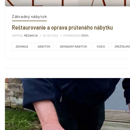
Záhradný nábytok
Reštaurovanie a oprava prúteného nábytku
NAPÍSAL
REDAKCIA
28-08-2022
ZOBRAZENIA
5304
ZÁHRADA
NÁBYTOK
ZÁHRADNÝ NÁBYTOK
VIDEO
ZREŠTAURO