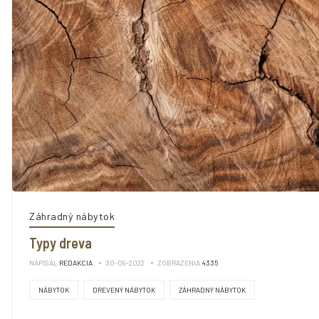
Záhradný nábytok
Typy dreva
NAPÍSAL
REDAKCIA
30-09-2022
ZOBRAZENIA
4335
NÁBYTOK
DREVENÝ NÁBYTOK
ZÁHRADNÝ NÁBYTOK