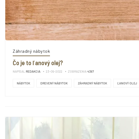
Záhradný nábytok
Čo je to ľanový olej?
NAPÍSAL
REDAKCIA
23-09-2022
ZOBRAZENIA
4387
NÁBYTOK
DREVENÝ NÁBYTOK
ZÁHRADNÝ NÁBYTOK
ĽANOVÝ OLEJ