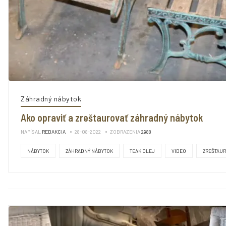
Záhradný nábytok
Ako opraviť a zreštaurovať záhradný nábytok
NAPÍSAL
REDAKCIA
28-08-2022
ZOBRAZENIA
2988
NÁBYTOK
ZÁHRADNÝ NÁBYTOK
TEAK OLEJ
VIDEO
ZREŠTAU