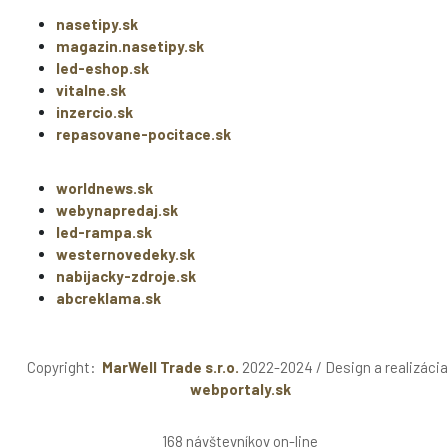
nasetipy.sk
magazin.nasetipy.sk
led-eshop.sk
vitalne.sk
inzercio.sk
repasovane-pocitace.sk
worldnews.sk
webynapredaj.sk
led-rampa.sk
westernovedeky.sk
nabijacky-zdroje.sk
abcreklama.sk
Copyright:
MarWell Trade s.r.o.
2022-2024 / Design a realizácia
webportaly.sk
168 návštevníkov on-line