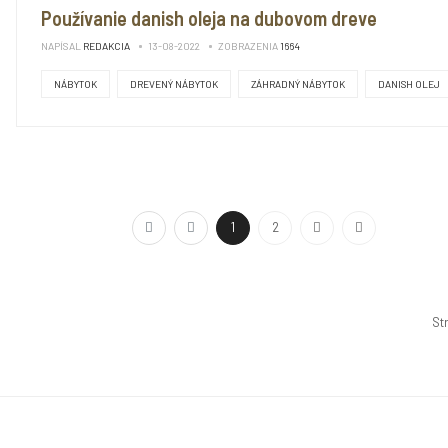
Používanie danish oleja na dubovom dreve
NAPÍSAL
REDAKCIA
13-08-2022
ZOBRAZENIA
1664
NÁBYTOK
DREVENÝ NÁBYTOK
ZÁHRADNÝ NÁBYTOK
DANISH OLEJ
1
2
Str