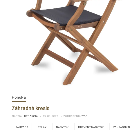
Ponuka
Záhradné kreslo
NAPÍSAL
REDAKCIA
13-08-2022
ZOBRAZENIA
1250
ZÁHRADA
RELAX
NÁBYTOK
DREVENÝ NÁBYTOK
ZÁHRADNÝ 