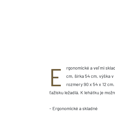
E
rgonomické
a
veľmi skla
cm
,
šírka
54
cm
,
výška
v
rozmery
90
x
54
x
12
cm
ťažisku
ležadlá
.
K
lehátku
je mož
- Ergonomické a skladné