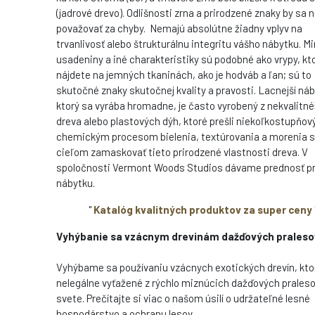
(jadrové drevo). Odlišnosti zrna a prirodzené znaky by sa 
považovať za chyby. Nemajú absolútne žiadny vplyv na
trvanlivosť alebo štrukturálnu integritu vášho nábytku. M
usadeniny a iné charakteristiky sú podobné ako vrypy, kt
nájdete na jemných tkaninách, ako je hodváb a ľan; sú to
skutočné znaky skutočnej kvality a pravosti. Lacnejší náb
ktorý sa vyrába hromadne, je často vyrobený z nekvalitn
dreva alebo plastových dýh, ktoré prešli niekoľkostupňo
chemickým procesom bielenia, textúrovania a morenia s
cieľom zamaskovať tieto prirodzené vlastnosti dreva. V
spoločnosti Vermont Woods Studios dávame prednosť 
nábytku.
"
Katalóg kvalitných produktov za super ceny
Vyhýbanie sa vzácnym drevinám dažďových praleso
Vyhýbame sa používaniu vzácnych exotických drevín, kto
nelegálne vyťažené z rýchlo miznúcich dažďových prales
svete. Prečítajte si viac o našom úsilí o udržateľné lesné
hospodárstvo a ochranu lesov.