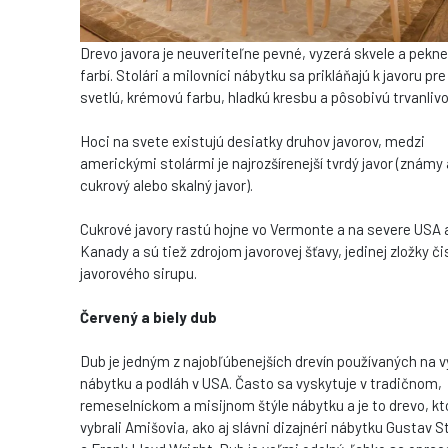
Drevo javora je neuveriteľne pevné, vyzerá skvele a pekne
farbí. Stolári a milovníci nábytku sa prikláňajú k javoru pre
svetlú, krémovú farbu, hladkú kresbu a pôsobivú trvanlivo
Hoci na svete existujú desiatky druhov javorov, medzi
americkými stolármi je najrozšírenejší tvrdý javor (známy 
cukrový alebo skalný javor).
Cukrové javory rastú hojne vo Vermonte a na severe USA 
Kanady a sú tiež zdrojom javorovej šťavy, jedinej zložky č
javorového sirupu.
Červený a biely dub
Dub je jedným z najobľúbenejších drevín používaných na 
nábytku a podláh v USA. Často sa vyskytuje v tradičnom,
remeselníckom a misijnom štýle nábytku a je to drevo, kt
vybrali Amišovia, ako aj slávni dizajnéri nábytku Gustav S