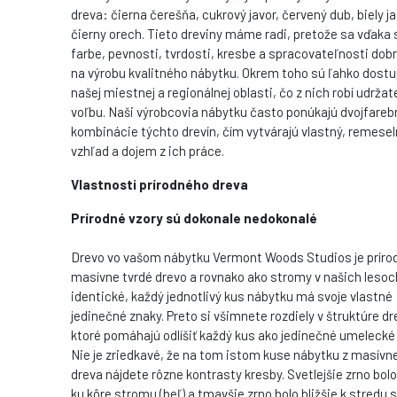
dreva: čierna čerešňa, cukrový javor, červený dub, biely j
čierny orech. Tieto dreviny máme radi, pretože sa vďaka 
farbe, pevnosti, tvrdosti, kresbe a spracovateľnosti dob
na výrobu kvalitného nábytku. Okrem toho sú ľahko dostu
našej miestnej a regionálnej oblasti, čo z nich robí udrža
voľbu. Naši výrobcovia nábytku často ponúkajú dvojfareb
kombinácie týchto drevín, čím vytvárajú vlastný, remesel
vzhľad a dojem z ich práce.
Vlastnosti prírodného dreva
Prírodné vzory sú dokonale nedokonalé
Drevo vo vašom nábytku Vermont Woods Studios je príro
masívne tvrdé drevo a rovnako ako stromy v našich lesoc
identické, každý jednotlivý kus nábytku má svoje vlastné
jedinečné znaky. Preto si všimnete rozdiely v štruktúre dr
ktoré pomáhajú odlíšiť každý kus ako jedinečné umelecké 
Nie je zriedkavé, že na tom istom kuse nábytku z masívn
dreva nájdete rôzne kontrasty kresby. Svetlejšie zrno bolo
ku kôre stromu (beľ) a tmavšie zrno bolo bližšie k stredu