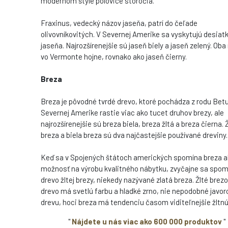
modernom štýle polovice storočia.
Fraxinus, vedecký názov jaseňa, patrí do čeľade
olivovníkovitých. V Severnej Amerike sa vyskytujú desiat
jaseňa. Najrozšírenejšie sú jaseň biely a jaseň zelený. Oba
vo Vermonte hojne, rovnako ako jaseň čierny.
Breza
Breza je pôvodné tvrdé drevo, ktoré pochádza z rodu Betu
Severnej Amerike rastie viac ako tucet druhov brezy, ale
najrozšírenejšie sú breza biela, breza žltá a breza čierna. 
breza a biela breza sú dva najčastejšie používané dreviny.
Keď sa v Spojených štátoch amerických spomína breza 
možnosť na výrobu kvalitného nábytku, zvyčajne sa spom
drevo žltej brezy, niekedy nazývané zlatá breza. Žlté brez
drevo má svetlú farbu a hladké zrno, nie nepodobné javo
drevu, hoci breza má tendenciu časom viditeľnejšie žltnú
"
Nájdete u nás viac ako 600 000 produktov
"