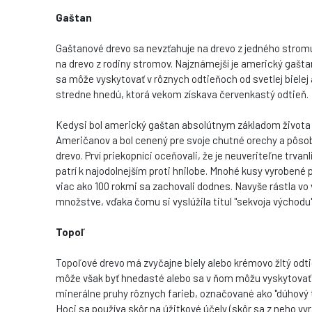
Gaštan
Gaštanové drevo sa nevzťahuje na drevo z jedného stromu
na drevo z rodiny stromov. Najznámejší je americký gašta
sa môže vyskytovať v rôznych odtieňoch od svetlej bielej 
stredne hnedú, ktorá vekom získava červenkastý odtieň.
Kedysi bol americký gaštan absolútnym základom života
Američanov a bol cenený pre svoje chutné orechy a pôso
drevo. Prví priekopníci oceňovali, že je neuveriteľne trvanl
patrí k najodolnejším proti hnilobe. Mnohé kusy vyrobené 
viac ako 100 rokmi sa zachovali dodnes. Navyše rástla vo
množstve, vďaka čomu si vyslúžila titul "sekvoja východu"
Topoľ
Topoľové drevo má zvyčajne biely alebo krémovo žltý odti
môže však byť hnedasté alebo sa v ňom môžu vyskytovať
minerálne pruhy rôznych farieb, označované ako "dúhový 
Hoci sa používa skôr na úžitkové účely (skôr sa z neho vy