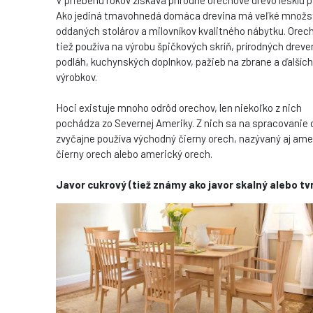
V priebehu rokov získava prírodné orechové drevo lesklú p
Ako jediná tmavohnedá domáca drevina má veľké množs
oddaných stolárov a milovníkov kvalitného nábytku. Orec
tiež používa na výrobu špičkových skríň, prírodných drev
podláh, kuchynských doplnkov, pažieb na zbrane a ďalších
výrobkov.
Hoci existuje mnoho odrôd orechov, len niekoľko z nich
pochádza zo Severnej Ameriky. Z nich sa na spracovanie 
zvyčajne používa východný čierny orech, nazývaný aj ame
čierny orech alebo americký orech.
Javor cukrový (tiež známy ako javor skalný alebo tv