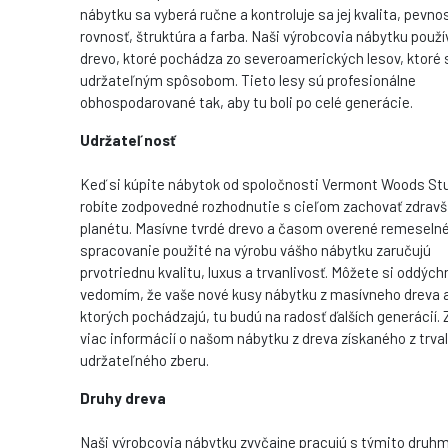
nábytku sa vyberá ručne a kontroluje sa jej kvalita, pevnos
rovnosť, štruktúra a farba. Naši výrobcovia nábytku použí
drevo, ktoré pochádza zo severoamerických lesov, ktoré 
udržateľným spôsobom. Tieto lesy sú profesionálne
obhospodarované tak, aby tu boli po celé generácie.
Udržateľnosť
Keď si kúpite nábytok od spoločnosti Vermont Woods St
robíte zodpovedné rozhodnutie s cieľom zachovať zdravš
planétu. Masívne tvrdé drevo a časom overené remeseln
spracovanie použité na výrobu vášho nábytku zaručujú
prvotriednu kvalitu, luxus a trvanlivosť. Môžete si oddých
vedomím, že vaše nové kusy nábytku z masívneho dreva aj
ktorých pochádzajú, tu budú na radosť ďalších generácií. 
viac informácií o našom nábytku z dreva získaného z trva
udržateľného zberu.
Druhy dreva
Naši výrobcovia nábytku zvyčajne pracujú s týmito druhm