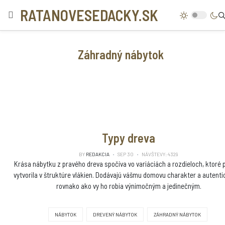
RATANOVESEDACKY.SK
Záhradný nábytok
Typy dreva
BY
REDAKCIA
SEP 30
NÁVŠTEVY: 4329
Krása nábytku z pravého dreva spočíva vo variáciách a rozdieloch, ktoré 
vytvorila v štruktúre vlákien. Dodávajú vášmu domovu charakter a autentic
rovnako ako vy ho robia výnimočným a jedinečným.
NÁBYTOK
DREVENÝ NÁBYTOK
ZÁHRADNÝ NÁBYTOK