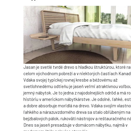
Jasan je svetlé tvrdé drevo s hladkou štruktúrou, ktoré ra
celom východnom pobreží a v niektorých častiach Kanad
Vďaka svojej typickej rovnej kresbe a béžovému až
svetlohnedému odtieňu je jaseň veľmi atraktívnou voľbou
jemný nábytok. Je to jedna z najodolnejších odrôd a má ro
históriu v americkom nábytkárstve. Je odolné, ľahké, es
a dobre absorbuje moridlá na drevo. Vďaka svojim vlastn
ľahkého a nárazuvzdorného dreva sa stalo obľúbeným na
bejzbalových pálok, rukovätí nástrojov a reštauračného n
Dnes sa jaseň presadzuje v domácom nábytku, najmä v