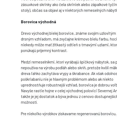
zásuvkové skrinky ako čela skriniek alebo zápalkové tyči
stoly), občas sa objaví aj v niektorých remeselných nábyt
Borovica východná
Drevo východnej bielej borovice, známe svojím uzlovitým
drsným vzhľadom, má zvyčajne krémovo bielu farbu, hoc
niekedy môže mať žltkastý odtieň s tmavými uzlami, kto
ponúkajú príjemný kontrast.
Medzi remeselníkmi, ktorí vyrábajú špičkový nábytok, sa pr
nepoužíva na výrobu podláh alebo skríň, pretože kvôli mä
dreva ľahko zachytáva vrypy a škrabance. Ak však odolnos
poškriabaniu nie je hlavným problémom alebo ak niekto
uprednostňuje robustnejší vzhľad, borovica je dobrou voľ
Navyše rastie hojne v celej východnej polovici Severnej A
takže je jej dostatok a býva jednou z cenovo dostupnejšíc
možností.
Pre niekoľko výrobkov získavame regenerovanú borovicu,