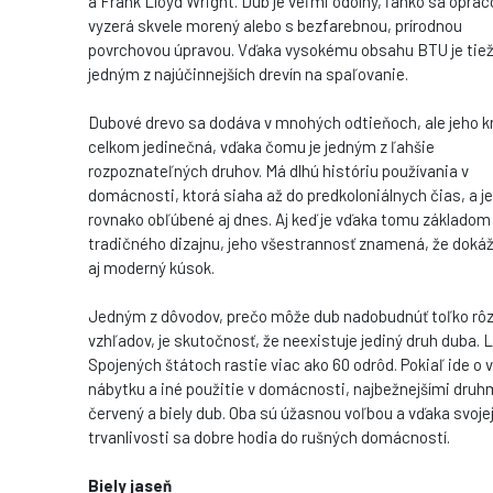
a Frank Lloyd Wright. Dub je veľmi odolný, ľahko sa opra
vyzerá skvele morený alebo s bezfarebnou, prírodnou
povrchovou úpravou. Vďaka vysokému obsahu BTU je tie
jedným z najúčinnejších drevín na spaľovanie.
Dubové drevo sa dodáva v mnohých odtieňoch, ale jeho k
celkom jedinečná, vďaka čomu je jedným z ľahšie
rozpoznateľných druhov. Má dlhú históriu používania v
domácnosti, ktorá siaha až do predkoloniálnych čias, a je
rovnako obľúbené aj dnes. Aj keď je vďaka tomu základom
tradičného dizajnu, jeho všestrannosť znamená, že dokáž
aj moderný kúsok.
Jedným z dôvodov, prečo môže dub nadobudnúť toľko rô
vzhľadov, je skutočnosť, že neexistuje jediný druh duba. 
Spojených štátoch rastie viac ako 60 odrôd. Pokiaľ ide o 
nábytku a iné použitie v domácnosti, najbežnejšími druh
červený a biely dub. Oba sú úžasnou voľbou a vďaka svoje
trvanlivosti sa dobre hodia do rušných domácností.
Biely jaseň