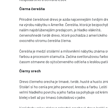
Čierna čerešňa
Prírodné čerešňové drevo je azda najcennejším tvrdým d
na výrobu nábytku v Amerike. Čerešňa, ktorá je bezpochy
naším najobľúbenejším predajcom, je hladko vláknité,
červenohnedé tvrdé drevo, ktoré pochádza z amerického
ovocného stromu čerešňa čierna.
Čerešňa je medzi stolármi a milovníkmi nábytku známa s
farbou a procesom starnutia. Začína svetloružovou farbo
časom stmavne do sýtočerveného odtieňa s lesklou pati
Čierny orech
Drevo čierneho orecha je tmavé, tvrdé, husté a husto zrni
Stolári si ho cenia pre jeho pevnosť, kresbu a farbu. Leští
veľmi hladkého povrchu a jeho farba sa pohybuje od kré
bielej v beli až po tmavú čokoládovú v jadre.