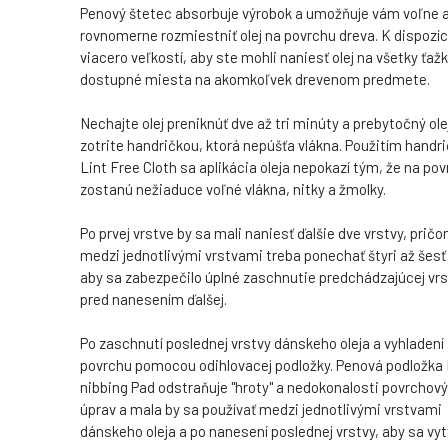
Penový štetec absorbuje výrobok a umožňuje vám voľne 
rovnomerne rozmiestniť olej na povrchu dreva. K dispozícii
viacero veľkostí, aby ste mohli naniesť olej na všetky ťaž
dostupné miesta na akomkoľvek drevenom predmete.
Nechajte olej preniknúť dve až tri minúty a prebytočný ole
zotrite handričkou, ktorá nepúšťa vlákna. Použitím handr
Lint Free Cloth sa aplikácia oleja nepokazí tým, že na po
zostanú nežiaduce voľné vlákna, nitky a žmolky.
Po prvej vrstve by sa mali naniesť ďalšie dve vrstvy, prič
medzi jednotlivými vrstvami treba ponechať štyri až šesť
aby sa zabezpečilo úplné zaschnutie predchádzajúcej vrs
pred nanesením ďalšej.
Po zaschnutí poslednej vrstvy dánskeho oleja a vyhladení
povrchu pomocou odihlovacej podložky. Penová podložka
nibbing Pad odstraňuje "hroty" a nedokonalosti povrchov
úprav a mala by sa používať medzi jednotlivými vrstvami
dánskeho oleja a po nanesení poslednej vrstvy, aby sa vyt