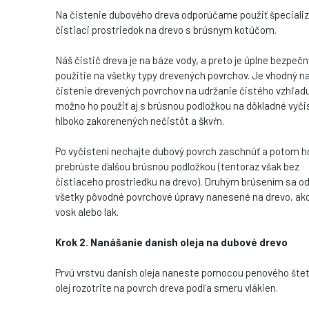
Na čistenie dubového dreva odporúčame použiť špeciali
čistiaci prostriedok na drevo s brúsnym kotúčom.
Náš čistič dreva je na báze vody, a preto je úplne bezpečn
použitie na všetky typy drevených povrchov. Je vhodný n
čistenie drevených povrchov na udržanie čistého vzhľadu
možno ho použiť aj s brúsnou podložkou na dôkladné vyči
hlboko zakorenených nečistôt a škvŕn.
Po vyčistení nechajte dubový povrch zaschnúť a potom h
prebrúste ďalšou brúsnou podložkou (tentoraz však bez
čistiaceho prostriedku na drevo). Druhým brúsením sa o
všetky pôvodné povrchové úpravy nanesené na drevo, ako j
vosk alebo lak.
Krok 2. Nanášanie danish oleja na dubové drevo
Prvú vrstvu danish oleja naneste pomocou penového šte
olej rozotrite na povrch dreva podľa smeru vlákien.