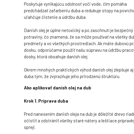
Poskytuje vynikajúcu odolnosť voči vode, čím pomáha
predchádzať zafarbeniu duba a redukuje stopy na povrch
uľahčuje čistenie a údržbu duba.
Danish olej je úplne netoxický a po zaschnutí je bezpečný
potraviny, čo znamená, že sa môže používať na všetky d
predmety a vo všetkých prostrediach. Ak máte dubovú p
dosku, odporúčame použiť našu súpravu na údržbu praco
dosky, ktorá obsahuje danish olej.
Okrem mnohých praktických výhod danish olej zlepšuje aj
duba tým, že zvýrazňuje jeho prirodzenú štruktúru.
Ako aplikovať danish olej na dub
Krok 1. Príprava duba
Pred nanesením danish oleja na dub je dôležité drevo ria
očistiť a odstrániť všetky staré nátery a leštiace prípravk
spreji.