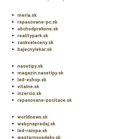
meria.sk
repasovane-pc.sk
obchodprekone.sk
realitypark.sk
zaskveleceny.sk
bajecnylekar.sk
nasetipy.sk
magazin.nasetipy.sk
led-eshop.sk
vitalne.sk
inzercio.sk
repasovane-pocitace.sk
worldnews.sk
webynapredaj.sk
led-rampa.sk
westernovedeky.sk