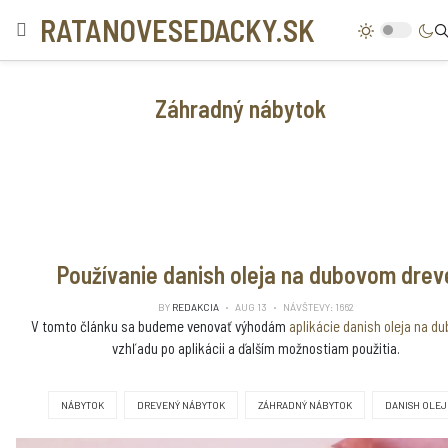
RATANOVESEDACKY.SK
Záhradný nábytok
Používanie danish oleja na dubovom drev
BY
REDAKCIA
AUG 13
NÁVŠTEVY: 1662
V tomto článku sa budeme venovať výhodám
aplikácie danish oleja na du
vzhľadu po aplikácii a ďalším možnostiam použitia.
NÁBYTOK
DREVENÝ NÁBYTOK
ZÁHRADNÝ NÁBYTOK
DANISH OLEJ