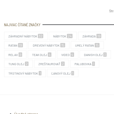
Str
NAJVIAC ČÍTANÉ ZNAČKY
32
24
19
ZÁHRADNÝ NÁBYTOK
NÁBYTOK
ZÁHRADA
19
15
15
RATAN
DREVENÝ NÁBYTOK
UMELÝ RATAN
9
4
4
3
RELAX
TEAK OLEJ
VIDEO
DANISH OLEJ
2
2
1
TUNG OLEJ
ZREŠTAUROVAŤ
PALUBOVKA
1
1
TRSTINOVÝ NÁBYTOK
ĽANOVÝ OLEJ
Úvodná strana