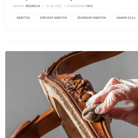
NAPÍSAL
REDAKCIA
13-08-2022
ZOBRAZENIA
1646
NÁBYTOK
DREVENÝ NÁBYTOK
ZÁHRADNÝ NÁBYTOK
DANISH OLEJ