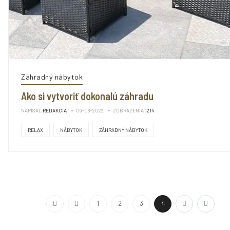
Záhradný nábytok
Ako si vytvoriť dokonalú záhradu
NAPÍSAL
REDAKCIA
09-08-2022
ZOBRAZENIA
1214
RELAX
NÁBYTOK
ZÁHRADNÝ NÁBYTOK
1
2
3
4