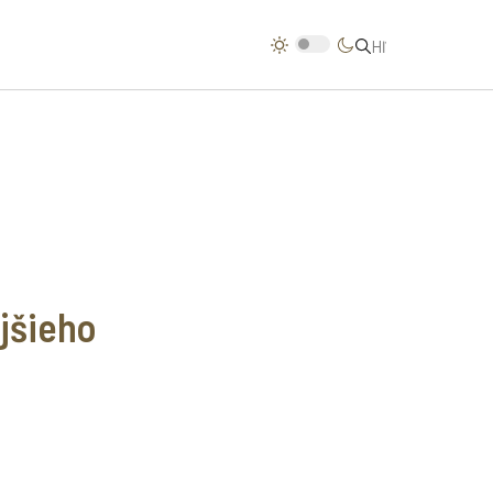
jšieho
e