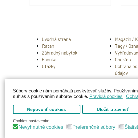
Úvodná strana
Magazín / 
Ratan
Tagy / Ozn
Záhradný nábytok
Vyhľadávan
Ponuka
Cookies
Otázky
Ochrana os
údajov
Súbory cookie nám pomáhajú poskytovať služby. Používaním n
súhlas s používaním súborov cookie.
Pravidlá cookies
Ochra
Copyr
Nepovoliť cookies
Uložiť a zavrieť
Cookies nastavenia:
Nevyhnutné cookies
Preferenčné súbory
Štatis