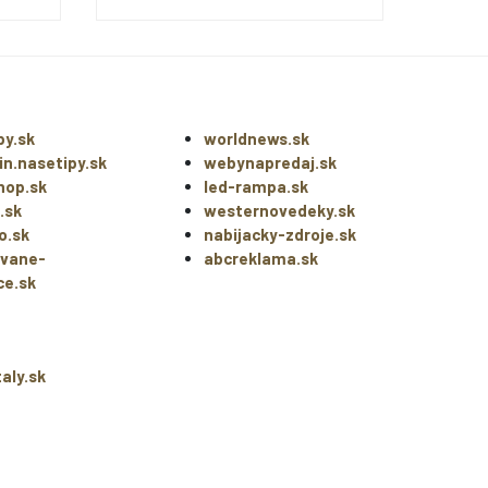
py.sk
worldnews.sk
n.nasetipy.sk
webynapredaj.sk
hop.sk
led-rampa.sk
.sk
westernovedeky.sk
o.sk
nabijacky-zdroje.sk
ovane-
abcreklama.sk
ce.sk
aly.sk