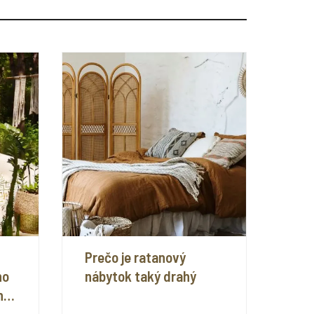
Prečo je ratanový
ho
nábytok taký drahý
na