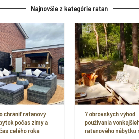
Najnovšie z kategórie ratan
o chrániť ratanový
7 obrovských výhod
bytok počas zimy a
používania vonkajšie
čas celého roka
ratanového nábytku 
záhrade