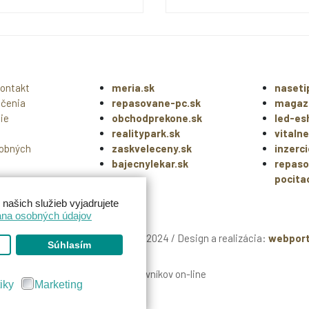
Kontakt
meria.sk
naseti
ačenia
repasovane-pc.sk
magazi
ie
obchodprekone.sk
led-es
realitypark.sk
vitalne
obných
zaskveleceny.sk
inzerci
bajecnylekar.sk
repas
pocita
ašich služieb vyjadrujete
na osobných údajov
ight:
MarWell Trade s.r.o.
2022-2024 / Design a realizácia:
webport
Súhlasím
75 návštevníkov on-line
tiky
Marketing