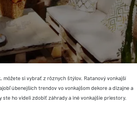
k, môžete si vybrať z rôznych štýlov. Ratanový vonkajší
najobľúbenejších trendov vo vonkajšom dekore a dizajne a
 ste ho videli zdobiť záhrady a iné vonkajšie priestory.