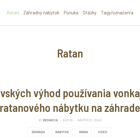
Ratan
Záhradný nábytok
Ponuka
Otázky
Tagy/označenia
Ratan
ovských výhod používania vonka
ratanového nábytku na záhrad
BY
REDAKCIA
AUG 28
NÁVŠTEVY: 3040
ZÁHRADA
NÁBYTOK
RATAN
VIDEO