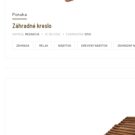
Ponuka
Záhradné kreslo
NAPÍSAL
REDAKCIA
13-08-2022
ZOBRAZENIA
1250
ZÁHRADA
RELAX
NÁBYTOK
DREVENÝ NÁBYTOK
ZÁHRADNÝ 