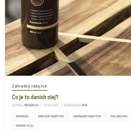
Záhradný nábytok
Čo je to danish olej?
NAPÍSAL
REDAKCIA
13-08-2022
ZOBRAZENIA
2819
ZÁHRADA
DREVENÝ NÁBYTOK
ZÁHRADNÝ NÁBYTOK
PALUBOVKA
DANISH OLEJ