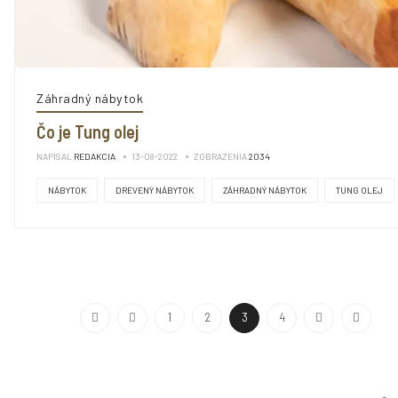
Záhradný nábytok
Čo je Tung olej
NAPÍSAL
REDAKCIA
13-08-2022
ZOBRAZENIA
2034
NÁBYTOK
DREVENÝ NÁBYTOK
ZÁHRADNÝ NÁBYTOK
TUNG OLEJ
1
2
3
4