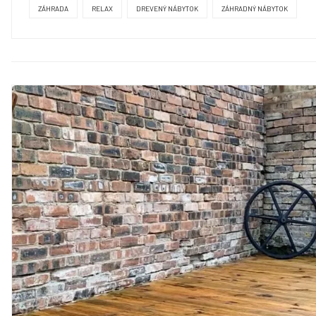
ZÁHRADA
RELAX
DREVENÝ NÁBYTOK
ZÁHRADNÝ NÁBYTOK