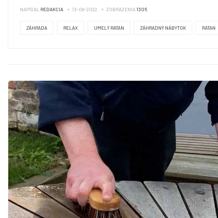
NAPÍSAL
REDAKCIA
13-08-2022
ZOBRAZENIA
1305
ZÁHRADA
RELAX
UMELÝ RATAN
ZÁHRADNÝ NÁBYTOK
RATAN