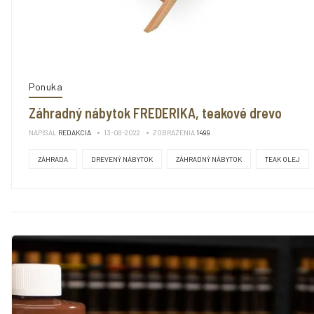
Ponuka
Záhradný nábytok FREDERIKA, teakové drevo
NAPÍSAL
REDAKCIA
13-08-2022
ZOBRAZENIA
1499
ZÁHRADA
DREVENÝ NÁBYTOK
ZÁHRADNÝ NÁBYTOK
TEAK OLEJ