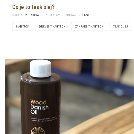
Čo je to teak olej?
NAPÍSAL
REDAKCIA
13-08-2022
ZOBRAZENIA
1791
NÁBYTOK
DREVENÝ NÁBYTOK
ZÁHRADNÝ NÁBYTOK
TEAK OLEJ