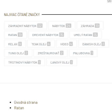
Str
NAJVIAC ČÍTANÉ ZNAČKY
32
24
19
ZÁHRADNÝ NÁBYTOK
NÁBYTOK
ZÁHRADA
19
15
15
RATAN
DREVENÝ NÁBYTOK
UMELÝ RATAN
9
4
4
3
RELAX
TEAK OLEJ
VIDEO
DANISH OLEJ
2
2
1
TUNG OLEJ
ZREŠTAUROVAŤ
PALUBOVKA
1
1
TRSTINOVÝ NÁBYTOK
ĽANOVÝ OLEJ
Úvodná strana
Ratan