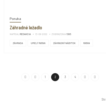
Ponuka
Záhradné ležadlo
NAPÍSAL
REDAKCIA
13-08-2022
ZOBRAZENIA
1385
ZÁHRADA
UMELÝ RATAN
ZÁHRADNÝ NÁBYTOK
RATAN
1
2
3
4
Str