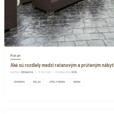
Ratan
Aké sú rozdiely medzi ratanovým a prúteným náby
NAPÍSAL
REDAKCIA
13-08-2022
ZOBRAZENIA
3239
ZÁHRADA
RELAX
UMELÝ RATAN
RATAN