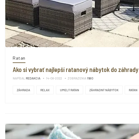
Ratan
Ako si vybrať najlepší ratanový nábytok do záhrady
NAPÍSAL
REDAKCIA
14-08-2022
ZOBRAZENIA
1680
ZÁHRADA
RELAX
UMELÝ RATAN
ZÁHRADNÝ NÁBYTOK
RATAN