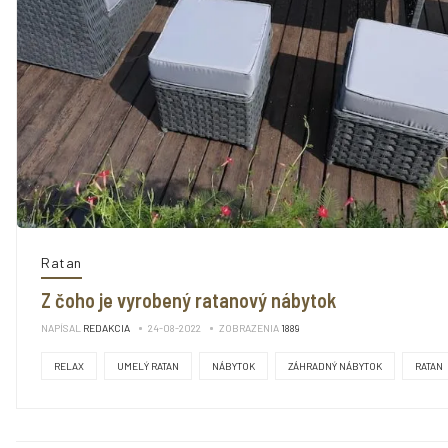
Ratan
Z čoho je vyrobený ratanový nábytok
NAPÍSAL
REDAKCIA
24-08-2022
ZOBRAZENIA
1889
RELAX
UMELÝ RATAN
NÁBYTOK
ZÁHRADNÝ NÁBYTOK
RATAN