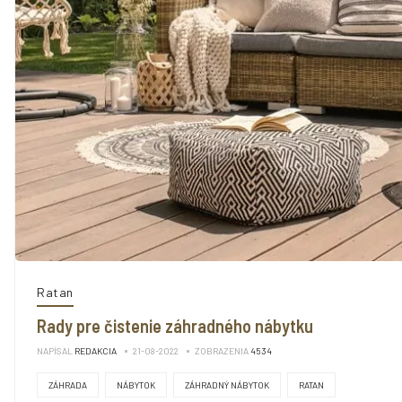
Ratan
Rady pre čistenie záhradného nábytku
NAPÍSAL
REDAKCIA
21-08-2022
ZOBRAZENIA
4534
ZÁHRADA
NÁBYTOK
ZÁHRADNÝ NÁBYTOK
RATAN