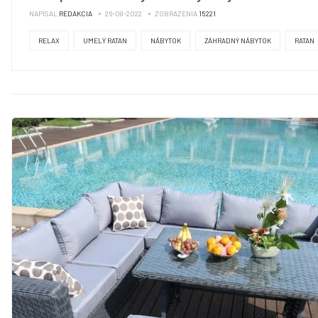
NAPÍSAL
REDAKCIA
26-08-2022
ZOBRAZENIA
15221
RELAX
UMELÝ RATAN
NÁBYTOK
ZÁHRADNÝ NÁBYTOK
RATAN