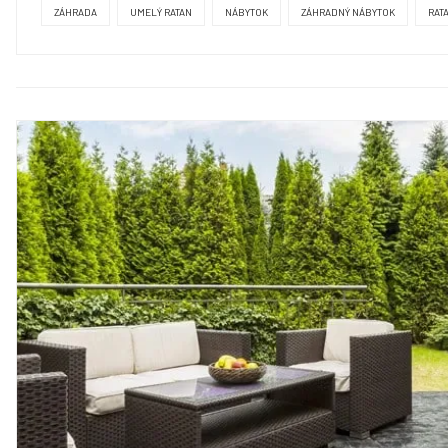
ZÁHRADA
UMELÝ RATAN
NÁBYTOK
ZÁHRADNÝ NÁBYTOK
RAT