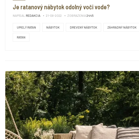
Je ratanový nábytok odolný voči vode?
NAPÍSAL
REDAKCIA
21-08-2022
ZOBRAZENIA
2445
UMELÝ RATAN
NÁBYTOK
DREVENÝ NÁBYTOK
ZÁHRADNÝ NÁBYTOK
RATAN