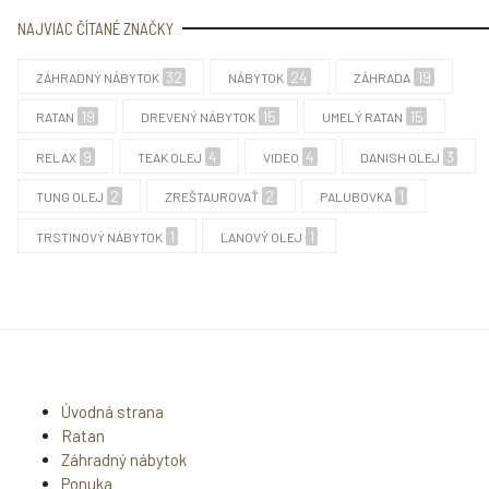
NAJVIAC ČÍTANÉ ZNAČKY
32
24
19
ZÁHRADNÝ NÁBYTOK
NÁBYTOK
ZÁHRADA
19
15
15
RATAN
DREVENÝ NÁBYTOK
UMELÝ RATAN
9
4
4
3
RELAX
TEAK OLEJ
VIDEO
DANISH OLEJ
2
2
1
TUNG OLEJ
ZREŠTAUROVAŤ
PALUBOVKA
1
1
TRSTINOVÝ NÁBYTOK
ĽANOVÝ OLEJ
Úvodná strana
Ratan
Záhradný nábytok
Ponuka