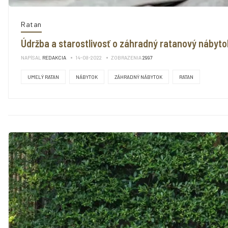
Ratan
Údržba a starostlivosť o záhradný ratanový nábyto
NAPÍSAL
REDAKCIA
14-08-2022
ZOBRAZENIA
2997
UMELÝ RATAN
NÁBYTOK
ZÁHRADNÝ NÁBYTOK
RATAN